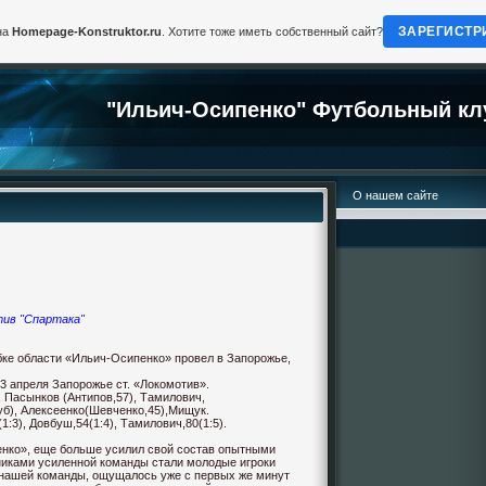
ЗАРЕГИСТР
на
Homepage-Konstruktor.ru
. Хотите тоже иметь собственный сайт?
"Ильич-Осипенко" Футбольный кл
О нашем сайте
тив "Спартака"
ке области «Ильич-Осипенко» провел в Запорожье,
13 апреля Запорожье ст. «Локомотив».
, Пасынков (Антипов,57), Тамилович,
уб), Алексеенко(Шевченко,45),Мищук.
(1:3), Довбуш,54(1:4), Тамилович,80(1:5).
нко», еще больше усилил свой состав опытными
иками усиленной команды стали молодые игроки
нашей команды, ощущалось уже с первых же минут