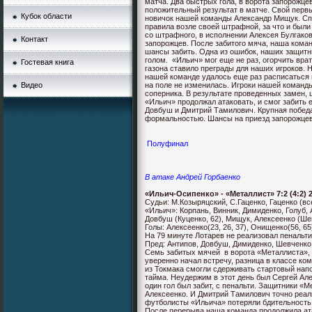
матча. Два быстрых гола, в ворота запорожц
положительный результат в матче. Свой первы
Кубок области
новичок нашей команды Александр Мищук. Сп
правила возле своей штрафной, за что и был
со штрафного, в исполнении Алексея Булгако
Контакт
запорожцев. После забитого мяча, наша коман
шансы забить. Одна из ошибок, наших защит
голом.
«Ильич» мог еще не раз, огорчить вра
Гостевая книга
газона ставило преграды для наших игроков.
нашей команде удалось еще раз расписаться 
Видео
на поле не изменилась. Игроки нашей команд
соперника. В результате проведенных замен, 
«Ильич» продолжал атаковать, и смог забить 
Довбуш и Дмитрий Тамилович. Крупная победа
формальностью. Шансы на приезд запорожцев
Полуфинал
В атаке Андрей Горбаенко
«Ильич-Осипенко» - «Металлист» 7:2 (4:2) 
Судьи: М.Козыряцский, С.Гаценко, Гаценко (вс
«Ильич»: Корпань, Винник, Димиденко, Голуб, 
Довбуш (Куценко, 62), Мищук, Алексеенко (Ше
Голы: Алексеенко(23, 26, 37), Онищенко(56, 65
На 79 минуте Лотарев не реализовал пенальти
Пред: Антипов, Довбуш, Димиденко, Шевченко
Семь забитых мячей
в ворота «Металлиста»,
уверенно начал встречу, разница в классе к
из Токмака смогли сдерживать стартовый напо
тайма. Неудержим в этот день был Сергей Але
один гол был забит, с пенальти. Защитники «
Алексеенко. И Дмитрий Тамилович точно реали
футболисты «Ильича» потеряли бдительность
После перерыва наша команда продолжила ата