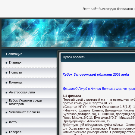
Этот сайт был создан бесплатно 
Навигация
Кубок области
Главная
Новости
Кубок Запорожской области 2008 года
Команда
Дмитрий Голуб и Антон Винник в матче про
Аматорская лига
1/4 финала
Первый свой стартовый матч, в нынешнем куб
Кубок Украины среди
против команды «Спартак-КПУ».
аматоров
«Спартак-КПУ» - «Ильич-Осипенко» 1:5(1:3). 
«Ильич»: Корпань, Винник, Димиденко, Кисель
Чемпионат Области
Булгаков(Лотарев,70), Онищенко, Довбуш(Гол
Голы: Мищук,2(0:1), Булгаков,8(0:2), Мищук,36
Предупрежден: Алексеенко, 19.
Фото
Действующий обладатель кубка «Ильич-Осипе
футболистами из Запорожья. Первыми соперн
Галерея
коммерческого университета. Преимущество 