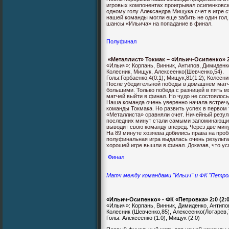
игровых компонентах проигрывал осипенковск
одному голу Александра Мищука счет в игре с
нашей команды могли еще забить не один гол,
шансы «Ильича» на попадание в финал.
Полуфинал
«Металлист» Токмак – «Ильич-Осипенко» 2
«Ильич»: Корпань, Винник, Антипов, Димиденко
Колесник, Мищук, Алексеенко(Шевченко,54).
Голы:Горбаенко,4(0:1); Мищук,81(1:2); Колесник
После убедительной победы в домашнем матч
большими. Только победа с разницей в пять м
матчей выйти в финал. Но чудо не состоялось,
Наша команда очень уверенно начала встречу
команды Токмака. Но развить успех в первом 
«Металлиста» сравняли счет. Ничейный резул
последних минут стали самыми запоминающим
выводит свою команду вперед. Через две мину
На 89 минуте хозяева добились права на проби
полуфинальная игра выдалась очень результа
хорошей игре вышли в финал. Доказав, что ус
Финал
Матч между командами "Ильич" и ФК "Петро
«
Ильич-Осипенко» - ФК «Петровка» 2:0 (2:
«Ильич»: Корпань, Винник, Димиденко, Антипо
Колесник (Шевченко,85), Алексеенко(Лотарев,
Голы: Алексеенко (1:0), Мищук (2:0)