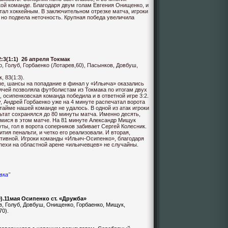
ой команде. Благодаря двум голам Евгения Онищенко, и
тал хоккейным. В заключительном отрезке матча, игроки
 но подвела неточность. Крупная победа увеличила
:3(1:1)
26 апреля Токмак
, Голуб, Горбаенко (Лотарев,60), Пасынков, Довбуш,
, 83(1:3).
е, шансы на попадание в финал у «Ильича» оказались
ячей позволяла футболистам из Токмака по итогам двух
 осипенковская команда победила и в ответной игре 3:2.
, Андрей Горбаенко уже на 4 минуте распечатал ворота
тайме нашей команде не удалось. В одной из атак игроки
ьтат сохранялся до 80 минуты матча. Именно десять,
ися в этом матче. На 81 минуте Александр Мищук
ты, гол в ворота соперников забивает Сергей Колесник.
тия пенальти, и четко его реализовали. И вторая,
тивной. Игроки команды «Ильич-Осипенко», благодаря
пехи на областной арене «ильичевцев» не случайны.
вка"
0).11мая Осипенко ст. «Дружба»
в, Голуб, Довбуш, Онищенко, Горбаенко, Мищук,
70).