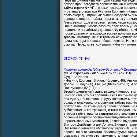
Первый финальный матч для нашей команды 
призер прошлогоднего первенства ФК «Петров
тайма игроки ФК «Петровка», создали нескол
игра, нашего вратаря Руслана Корпаня и наши
свою очередь, игроки «Ильича» создали очен
середине первого тайма, одна из атак увенча
Алексеенко. Еще в первом тайме, наша коман
Наша команда, могла развить свое преимущес
правила, и заработал удаление. Футболисты 
после удаления, в команде гостей получил тр
травмы, команда ФК «Петровка» исчерпала ве
наша команда провела в большинстве. Но, изв
смогла. Перед ответной игрой, «Ильич» имеет
ВТОРОЙ ФИНАЛ
Капитан команды "Ильич-Осипенко"- Евгений
ФК «Петровка» - «Ильич-Осипенко» 1:1(0:0
Судья: А.Исаев
«Ильич»: Корпань, Винник (Куценко,46), Антип
Довбыш (Голуб,86), Мищук (Шевченко,83), Але
Гол: Куценко,82 (1:1)
Второй финальный матч, выдался непростым 
немало сил, что бы сравнять счет по сумме д
стандарту), было явно на руку хозяевам матч
создали ряд хороших моментов забить гол. Но
вратаря нашей команды Руслана Корпаня, не 
действовал на контратаках, и тоже создал не
втором тайме, нашим защитникам стало еще т
большим азартом беспокоили защитников и вр
нереализованных моментов, хозяева выделяли
Виктору Довбышу, а для Антона Винника тако
Постоянно нагнетая обстановку, игроки ФК «Пе
ворота, не был засчитан. Боковой судья зафи
оказалось, именно этот момент стал причиной