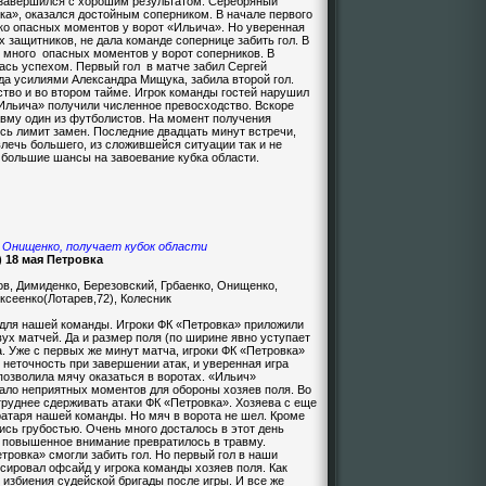
завершился с хорошим результатом. Серебряный
ка», оказался достойным соперником. В начале первого
ько опасных моментов у ворот «Ильича». Но уверенная
х защитников, не дала команде сопернице забить гол. В
ь много
опасных моментов у ворот соперников. В
лась успехом. Первый гол
в матче забил Сергей
да усилиями Александра Мищука, забила второй гол.
тво и во втором тайме. Игрок команды гостей нарушил
«Ильича» получили численное превосходство. Вскоре
авму один из футболистов. На момент получения
сь лимит замен. Последние двадцать минут встречи,
лечь большего, из сложившейся ситуации так и не
 большие шансы на завоевание кубка области.
 Онищенко, получает кубок области
) 18 мая Петровка
ов, Димиденко, Березовский, Грбаенко, Онищенко,
ксеенко(Лотарев,72), Колесник
для нашей команды. Игроки ФК «Петровка» приложили
вух матчей. Да и размер поля (по ширине явно уступает
а. Уже с первых же минут матча, игроки ФК «Петровка»
 неточность при завершении атак, и уверенная игра
позволила мячу оказаться в воротах. «Ильич»
мало неприятных моментов для обороны хозяев поля. Во
руднее сдерживать атаки ФК «Петровка». Хозяева с еще
атаря нашей команды. Но мяч в ворота не шел. Кроме
сь грубостью. Очень много досталось в этот день
е повышенное внимание превратилось в травму.
тровка» смогли забить гол. Но первый гол в наши
ксировал офсайд у игрока команды хозяев поля. Как
 избиения судейской бригады после игры. И все же