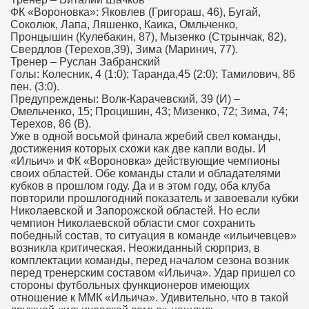
ФК «Вороновка»: Яковлев (Григораш, 46), Бугай,
Соколюк, Лапа, Ляшенко, Каика, Омльченко,
Пронцышин (Кулебакин, 87), Мызенко (Стрынчак, 82),
Свердлов (Терехов,39), Зима (Маринич, 77).
Тренер – Руслан Забранский
Голы: Колесник, 4 (1:0); Таранда,45 (2:0); Тамилович, 86
пен. (3:0).
Предупреждены: Волк-Карачевский, 39 (И) –
Омельченко, 15; Процишин, 43; Мизенко, 72; Зима, 74;
Терехов, 86 (В).
Уже в одной восьмой финала жребий свел команды,
достижения которых схожи как две капли воды. И
«Ильич» и ФК «Вороновка» действующие чемпионы
своих областей. Обе команды стали и обладателями
кубков в прошлом году. Да и в этом году, оба клуба
повторили прошлогодний показатель и завоевали кубки
Николаевской и Запорожской областей. Но если
чемпион Николаевской области смог сохранить
победный состав, то ситуация в команде «ильичевцев»
возникла критическая. Неожиданный сюрприз, в
комплектации команды, перед началом сезона возник
перед тренерским составом «Ильича». Удар пришел со
стороны футбольных функционеров имеющих
отношение к ММК «Ильича». Удивительно, что в такой