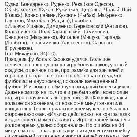
Судьи: Бондаренко, Руденко, Река (все Одесса).
СК «Каховка»: Жуков, Ружицкий, Щербина, Чалый, Цой
(Рошка), Кривошейкин, Кузовин (Рыбак), Мазуренко,
Глушков, Михайлов (Радыш), Горобец.
«Ильич»: Ушаков, Димиденко, Березовский (Антипов),
Колесниченко, Волк-Карачевский, Тамилович,
Онищенко (Мазуренко), Жигалов (Мищук), Таранда
(Довбыш), Герасименко (Алексеенко), Сазонов
(Прудников).
Гол: Михайлов, 34(1:0).
Праздник футбола в Каховке удался. Большое
количество пришедших на игру болельщиков, уютный
стадион, отличное поле, программки для зрителей и
хорошая погода - всё это способствовало тому, что
футболисты двух команд показали качественный
футбол. И игроки не обманули ожиданий болельщиков.
Даже несмотря на то, что в игре был забит всего один
гол, игра получилась интересной. СК «Каховка», как и
полагается хозяевам, с первых же минут захватила
инициативу. Территориальное преимущество было на
стороне каховчан. «Ильич» действовал на контратаках
и ждал своего момента забить. Игроки нашей команды
долгое время удачно оборонялись. Но ошибка на 34
минуте матча - вратарь и защитники допустили ошибку
- и курьезный гол влетел в ворота нашей команды. Как