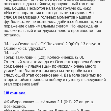
оказалось в дальнейшем, пропущенный гол стал
решающим. Несмотря на такую грубую ошибку,
«Ильич» поражения в этот день не заслужил. Но
слабая реализация голевых моментов нашими
футболистами не позволила добиться большего, чем
поражение с минимальным счетом. Но надежда на
положительный итог двухматчевого противостояния
осталась.
"Ильич-Осипенко" - СК "Каховка" 2:0(0:0). 13 августа
Осипенко ст. "Дружба".
"Ильич":
Голы: Тамилович, (1:0); Колесниченко, (2:0).
Ответный матч, команда из Осипенко провела более
собраннее. «Ильичевцы» приложили очень много
усилий что бы по итогам двух матче пробиться в
следующий этап соревнований. Два гола забитых во
втором тайме принесли победу и путевку в следующий
этап соревнований.
1/8 финала
ФК «Вороновка» — «Ильич» 2:1 (0:1). 27 августа.
Вознесенск.
«Ильич»: Ушаков, Антипов, Березовский, Волк-