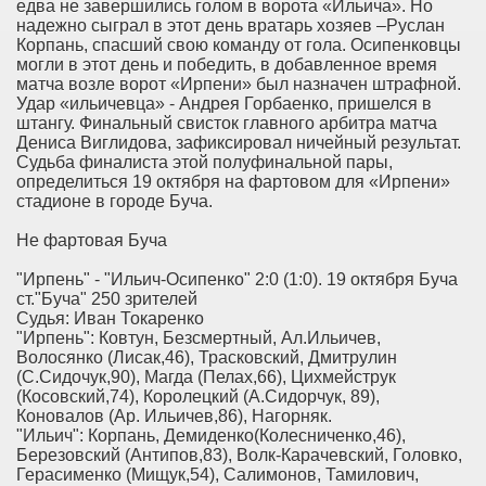
едва не завершились голом в ворота «Ильича». Но
надежно сыграл в этот день вратарь хозяев –Руслан
Корпань, спасший свою команду от гола. Осипенковцы
могли в этот день и победить, в добавленное время
матча возле ворот «Ирпени» был назначен штрафной.
Удар «ильичевца» - Андрея Горбаенко, пришелся в
штангу. Финальный свисток главного арбитра матча
Дениса Виглидова, зафиксировал ничейный результат.
Судьба финалиста этой полуфинальной пары,
определиться 19 октября на фартовом для «Ирпени»
стадионе в городе Буча.
Не фартовая Буча
"Ирпень" - "Ильич-Осипенко" 2:0 (1:0). 19 октября Буча
ст."Буча" 250 зрителей
Судья: Иван Токаренко
"Ирпень": Ковтун, Безсмертный, Ал.Ильичев,
Волосянко (Лисак,46), Трасковский, Дмитрулин
(С.Сидочук,90), Магда (Пелах,66), Цихмейструк
(Косовский,74), Королецкий (А.Сидорчук, 89),
Коновалов (Ар. Ильичев,86), Нагорняк.
"Ильич": Корпань, Демиденко(Колесниченко,46),
Березовский (Антипов,83), Волк-Карачевский, Головко,
Герасименко (Мищук,54), Салимонов, Тамилович,