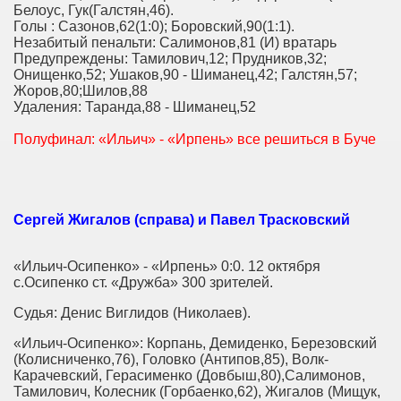
Белоус, Гук(Галстян,46).
Голы : Сазонов,62(1:0); Боровский,90(1:1).
Незабитый пенальти: Салимонов,81 (И) вратарь
Предупреждены: Тамилович,12; Прудников,32;
Онищенко,52; Ушаков,90 - Шиманец,42; Галстян,57;
Жоров,80;Шилов,88
Удаления: Таранда,88 - Шиманец,52
Полуфинал: «Ильич» - «Ирпень» все решиться в Буче
Сергей Жигалов (справа) и Павел Трасковский
«Ильич-Осипенко» - «Ирпень» 0:0. 12 октября
с.Осипенко ст. «Дружба» 300 зрителей.
Судья: Денис Виглидов (Николаев).
«Ильич-Осипенко»: Корпань, Демиденко, Березовский
(Колисниченко,76), Головко (Антипов,85), Волк-
Карачевский, Герасименко (Довбыш,80),Салимонов,
Тамилович, Колесник (Горбаенко,62), Жигалов (Мищук,