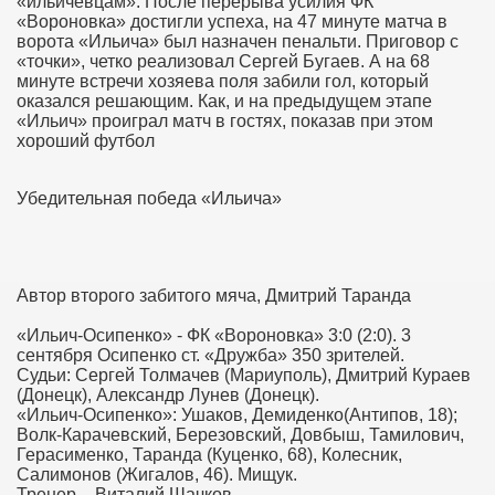
«ильичевцам». После перерыва усилия ФК
«Вороновка» достигли успеха, на 47 минуте матча в
ворота «Ильича» был назначен пенальти. Приговор с
«точки», четко реализовал Сергей Бугаев. А на 68
минуте встречи хозяева поля забили гол, который
оказался решающим. Как, и на предыдущем этапе
«Ильич» проиграл матч в гостях, показав при этом
хороший футбол
Убедительная победа «Ильича»
Автор второго забитого мяча, Дмитрий Таранда
«Ильич-Осипенко» - ФК «Вороновка» 3:0 (2:0). 3
сентября Осипенко ст. «Дружба» 350 зрителей.
Судьи: Сергей Толмачев (Мариуполь), Дмитрий Кураев
(Донецк), Александр Лунев (Донецк).
«Ильич-Осипенко»: Ушаков, Демиденко(Антипов, 18);
Волк-Карачевский, Березовский, Довбыш, Тамилович,
Герасименко, Таранда (Куценко, 68), Колесник,
Салимонов (Жигалов, 46). Мищук.
Тренер – Виталий Шачков