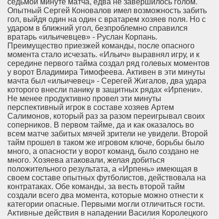
седьмой минуте матча, едва не завершилось голом.
Опытный Сергей Коновалов имел возможность забить
гол, выйдя один на один с вратарем хозяев поля. Но с
ударом в ближний угол, безпроблемно справился
вратарь «ильичевцев» - Руслан Корпань.
Преимущество приезжей команды, после опасного
момента стало исчезать. «Ильич» выравнял игру, и к
середине первого тайма создал ряд голевых моментов
у ворот Владимира Тимофеева. Активен в эти минуты
мачта был «ильичевец» - Серегей Жигалов, два удара
которого внесли панику в защитных рядах «Ирпени».
Не менее продуктивно провел эти минуты
перспективный игрок в составе хозяев Артем
Салимонов, который раз за разом переигрывал своих
соперников. В первом тайме, да и как оказалось во
всем матче забитых мячей зрители не увидели.
Второй
тайм прошел в таком же игровом ключе, борьбы было
много, а опасности у ворот команд, было создано не
много. Хозяева атаковали, желая добиться
положительного результата, а «Ирпень» имеющая в
своем составе опытных футболистов, действовала на
контратаках. Обе команды, за весть второй тайм
создали всего два момента, которые можно отнести к
категории опасные. Первыми могли отличиться гости.
Активные действия в нападении Василия Королецкого