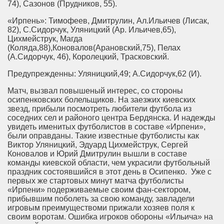
74), Сазонов (Прудников, 55).
«Ирпень»: Тимофеев, Дмитрулин, Ал.Ильичев (Лисак,
82), С.Сидорчук, Уляницкий (Ар. Ильичев,65),
Цихмейструк, Магда
(Коляда,88),Коновалов(Арановский,75), Пелах
(А.Сидорчук, 46), Королецкий, Трасковский.
Предупрежденны: Уляницкий,49; А.Сидорчук,62 (И).
Матч, вызвал повышеный интерес, со стороны
осипенковских болельщиков. На заезжих киевских
звезд, прибыли посмотреть любители футбола из
соседних сел и районого центра Бердянска. И надежды
увидеть именитых футболистов в составе «Ирпени»,
были оправданы. Такие известные футболисты как
Виктор Уляницкий, Эдуард Цихмейструк, Сергей
Коновалов и Юрий Дмитрулин вышли в составе
команды киевской области, чем украсили футбольный
праздник состоявшийся в этот день в Осипенко.
Уже с
первых же стартовых минут матча футболисты
«Ирпени» подерживаемые своим фан-сектором,
прибывшим поболеть за свою команду, завладели
игровым преимуществоми прижали хозяев поля к
своим воротам. Ошибка игроков обороны «Ильича» на