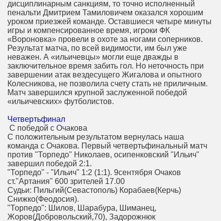
дисциплинарным санкциям, то точно исполненный
пенальти Дмитрием Тамиловичем оказался хорошим
уроком приезжей команде. Оставшиеся четыре минуты
игры и компенсированное время, игроки ФК
«Вороновка» провели в охоте за ногами соперников.
Результат матча, по всей видимости, им был уже
неважен. А «ильичевцы» могли еще дважды в
заключительное время забить гол. Но неточность при
завершении атак вездесущего Жигалова и опытного
Колесникова, не позволила счету стать не приличным.
Матч завершился крупной заслуженной победой
«ильичевских» футболистов.
Четвертьфинал
С победой с Очакова
С положительным результатом вернулась наша
команда с Очакова. Первый четвертьфинальный матч
против "Торпедо" Николаев, осипенковский "Ильич"
завершил победой 2:1.
"Торпедо" - "Ильич" 1:2 (1:1). 9сентября Очаков
ст."Артания" 600 зрителей 17.00
Судьи: Пильгий(Севастополь) Корабаев(Керчь)
Снижко(Феодосия).
"Торпедо": Шилов, Шарабура, Шиманец,
Жоров(Добровольский,70), Задорожнюк