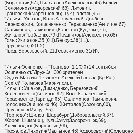
(Боровский,67), Пасхалов (Александров,46) Белоус,
Соломонов(Ходоровский,68), Ляхович,
Грановский(Мартынов,46), Гук (Галстян,46).
"Ильич": Ушаков, Волк-Карачевский, Довбыш,
Березовский, Колисниченко, Герасименко(Антипов,67),
Салимонов, Тамилович,Колесник(Куценко,76),
Жигалов(Горбаенко,79),Прудников(Алексеенко,68)
Голы: Жигалов,35 (0:1),Белоус,38(1:1),
Прудников,62(1:2).
Пред. Березовский, 21;Герасименко,31(И).
"Ильич-Осипенко" - "Торпедо" 1:1(0:0) 24 сентября
Осипенко ст."Дружба" 300 зрителей
Судьи: Максим Левченко, Алексей Гавеля (Кр.Рог),
Сергей Толмачев(Мариуполь).
"Ильич": Ушаков, Димиденко, Березовский,
Колесниченко(Антипов,82), Волк-Карачевский,
Герасименко(Таранда,65), Салимонов, Тамилович,
Колесник(Онищенко,46), Житгалов(Сазонов,60),
Прудников(Мищук,55).
"Торпедо": Шилов, Шарабура(Добровольский,37),
Жоров, Шиманец, Кульбачук(Задорожнюк,69),
Александров(Боровский,58),
Пасхалов,Ляхович(Мартынов,46),Ходоровский(Соломонов