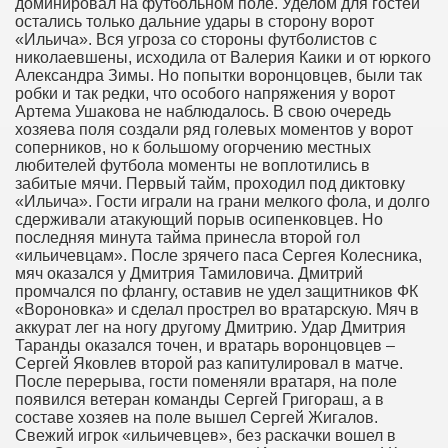
доминировал на футбольном поле. Уделом для гостей
остались только дальние удары в сторону ворот
«Ильича». Вся угроза со стороны футболистов с
николаевшены, исходила от Валерия Каики и от юркого
Александра Зимы. Но попытки воронцовцев, были так
робки и так редки, что особого напряжения у ворот
Артема Ушакова не наблюдалось. В свою очередь
хозяева поля создали ряд голевых моментов у ворот
соперников, но к большому огорчению местных
любителей футбола моменты не воплотились в
забитые мячи. Первый тайм, проходил под диктовку
«Ильича». Гости играли на грани мелкого фола, и долго
сдерживали атакующий порыв осипенковцев. Но
последняя минута тайма принесла второй гол
«ильичевцам». После зрячего паса Сергея Колесника,
мяч оказался у Дмитрия Тамиловича. Дмитрий
промчался по флангу, оставив не удел защитников ФК
«Вороновка» и сделал прострел во вратарскую. Мяч в
аккурат лег на ногу другому Дмитрию. Удар Дмитрия
Таранды оказался точен, и вратарь воронцовцев –
Сергей Яковлев второй раз капитулировал в матче.
После перерыва, гости поменяли вратаря, на поле
появился ветеран команды Сергей Григораш, а в
составе хозяев на поле вышел Сергей Жигалов.
Свежий игрок «ильичевцев», без раскачки вошел в