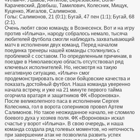
Карачевский, Довбыш, Тамилович, Колесник, Мищук,
Куценко, Жигалов, Салимонов.
Голы: Салимонов, 21 (0:1); Бугай, 47 пен (1:1); Бугай, 68
(2:1).
Очень любят свою команду, в Вознесенск. Вот и на игру
против «Ильича», народу собралось немало, тысяча
любителей футбола смогли наблюдать захватывающий
матч в исполнении двух команд. Перед началом
поединка тренеры нашей команды столкнулись с
проблемой с составом. По определенным причинам, в
поездке в Николаевскую область отсутствовал ряд
ключевых исполнителей. Но, несмотря на такую
негативную ситуацию, «Ильич» смог
продемонстрировать все свои бойцовские качества и
показать достойный футбол. Наша команда уверенно
начала встречу, и уже на 21 минуте первого тайма
огорчила вратаря и защитников ФК «Вороновка».
После великолепного паса в исполнении Сергея
Колесника, гол в ворота соперников провел Артем
Салимонов. Но такое неожиданное начало, не сломило
боевого духа у хозяев поля. ФК «Вороновка» искал
счастье у ворот «Ильича». В свою очередь, и наша
команда создала ряд голевых моментов, но неточность
при завершении атак не позволила развить успех