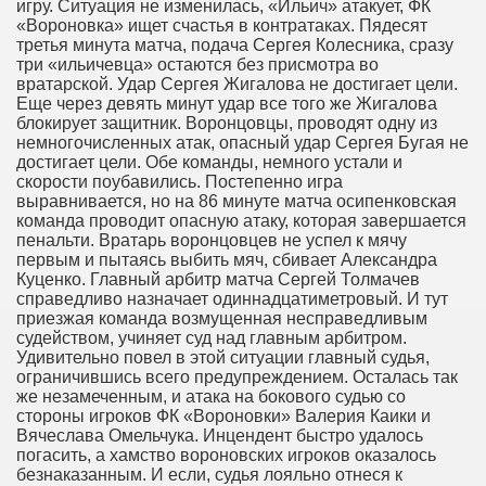
игру. Ситуация не изменилась, «Ильич» атакует, ФК
«Вороновка» ищет счастья в контратаках. Пядесят
третья минута матча, подача Сергея Колесника, сразу
три «ильичевца» остаются без присмотра во
вратарской. Удар Сергея Жигалова не достигает цели.
Еще через девять минут удар все того же Жигалова
блокирует защитник. Воронцовцы, проводят одну из
немногочисленных атак, опасный удар Сергея Бугая не
достигает цели. Обе команды, немного устали и
скорости поубавились. Постепенно игра
выравнивается, но на 86 минуте матча осипенковская
команда проводит опасную атаку, которая завершается
пенальти. Вратарь воронцовцев не успел к мячу
первым и пытаясь выбить мяч, сбивает Александра
Куценко. Главный арбитр матча Сергей Толмачев
справедливо назначает одиннадцатиметровый. И тут
приезжая команда возмущенная несправедливым
судейством, учиняет суд над главным арбитром.
Удивительно повел в этой ситуации главный судья,
ограничившись всего предупреждением. Осталась так
же незамеченным, и атака на бокового судью со
стороны игроков ФК «Вороновки» Валерия Каики и
Вячеслава Омельчука. Инцендент быстро удалось
погасить, а хамство вороновских игроков оказалось
безнаказанным. И если, судья лояльно отнеся к