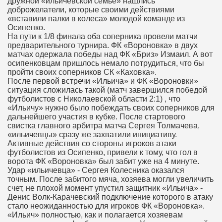
дружной «ильичевской семье» нашлись
доброжелатели, которые своими действиями
«вставили палки в колеса» молодой команде из
Осипенко.
На пути к 1/8 финала оба соперника провели матчи
предварительного турнира. ФК «Вороновка» в двух
матчах одержала победы над ФК «Бриз» Измаил. А вот
осипенковцам пришлось немало потрудиться, что бы
пройти своих соперников СК «Каховка».
После первой встречи «Ильича» и ФК «Вороновки»
ситуация сложилась такой (матч завершился победой
футболистов с Николаевской области 2:1) , что
«Ильичу» нужно было побеждать своих соперников для
дальнейшего участия в кубке. После стартового
свистка главного арбитра матча Сергея Толмачева,
«ильичевцы» сразу же захватили инициативу.
Активные действия со стороны игроков атаки
футболистов из Осипенко, привели к тому, что гол в
ворота ФК «Вороновка» был забит уже на 4 минуте.
Удар «ильичевца» - Сергея Колесника оказался
точным. После забитого мяча, хозяева могли увеличить
счет, не плохой момент упустил защитник «Ильича» -
Денис Волк-Карачевский подключение которого в атаку
стало неожиданностью для игроков ФК «Вороновка».
«Ильич» полностью, как и полагается хозяевам