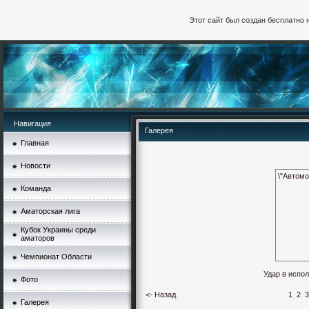
Этот сайт был создан бесплатно 
Навигация
Галерея
Главная
Новости
\"Автомо
Команда
Аматорская лига
Кубок Украины среди
аматоров
Чемпионат Области
Удар в испо
Фото
<- Назад
1
2
3
Галерея