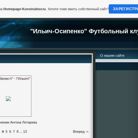
ЗАРЕГИСТР
на
Homepage-Konstruktor.ru
. Хотите тоже иметь собственный сайт?
"Ильич-Осипенко" Футбольный кл
О нашем сайте
билист\" - \"Ильич\"
лнении Антона Лотарева
4
5
6
7
8
...
13
Вперед ->