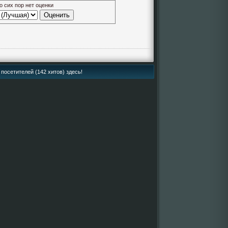
о сих пор нет оценки
посетителей (142 хитов) здесь!